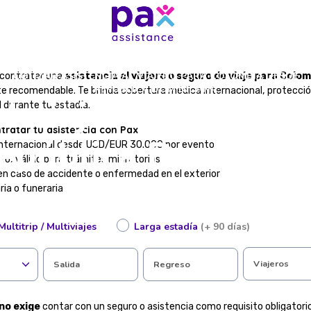
COTIZAR ASISTENCIA AL VIAJERO PARA COLOMBIA DESDE
, contratar una
asistencia al viajero o seguro de viaje para Colo
REPÚBLICA DOMINICANA
e recomendable. Te brinda cobertura médica internacional, protecció
al viajero para Co
l durante tu estadía.
tratar tu asistencia con Pax
epública Dominica
internacional desde USD/EUR 30.000 por evento
to, válido para trámites migratorios
en caso de accidente o enfermedad en el exterior
ria o funeraria
da de equipaje o cancelaciones de vuelo
 disponible 24/7 en español
Multitrip / Multiviajes
Larga estadía
(+ 90 días)
 online, en pocos pasos
ormulario y descubrí el plan ideal para tu viaje al mejor precio.
Viajeros
Salida
Regreso
sistencia al viajero para ingresar a Colombia?
no exige
contar con un seguro o asistencia como requisito obligatori