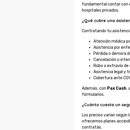
fundamental contar con
hospitales privados.
¿Qué cubre una asisten
Contratando tu asistenci
Atención médica p
Asistencia por enf
Pérdida o demora d
Cancelación o inter
Robo o extravío d
Asistencia legal y 
Cobertura ante COV
Además, con
Pax Cash
,
formularios.
¿Cuánto cuesta un seg
Los precios varían según l
ofrecemos planes accesib
contratás.