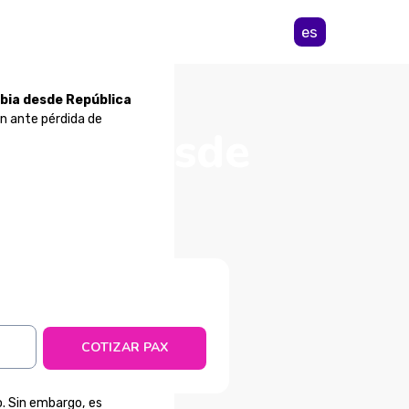
es
mbia desde República
n ante pérdida de
lombia desde
na
COTIZAR PAX
o. Sin embargo, es