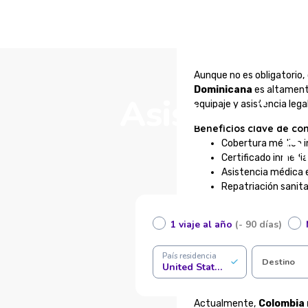
Aunque no es obligatorio
Dominicana
es altament
Asistencia 
equipaje y asistencia lega
Beneficios clave de con
R
Cobertura médica 
Certificado inmedia
Asistencia médica 
Repatriación sanita
Soporte ante pérdi
Atención al viajero
1 viaje al año
(- 90 días)
Contratación 100 %
Completá tus datos en el f
País residencia
Destino
United States of America
¿Es obligatorio tener a
Actualmente,
Colombia 