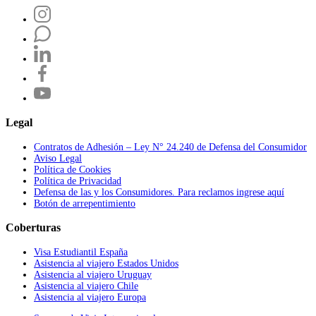
Legal
Contratos de Adhesión – Ley N° 24.240 de Defensa del Consumidor
Aviso Legal
Política de Cookies
Política de Privacidad
Defensa de las y los Consumidores. Para reclamos ingrese aquí
Botón de arrepentimiento
Coberturas
Visa Estudiantil España
Asistencia al viajero Estados Unidos
Asistencia al viajero Uruguay
Asistencia al viajero Chile
Asistencia al viajero Europa