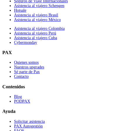
Seguros de Viaje Internacionales
Asistencia al viajero Schengen
Hotsale
Asistencia al viajero Brasil
Asistencia al viajero México
Asistencia al viajero Colombia
Asistencia al viajero Perú
Asistencia al viajero Cuba
Cybermonday
PAX
Quienes somos
Nuestros upgrades
Sé parte de Pax
Contacto
Contenidos
Blog
PODPAX
Ayuda
Solicitar asistencia
PAX Autogestión
FAQS