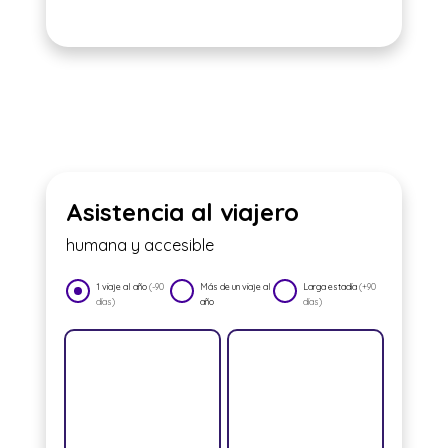
Asistencia al viajero
humana y accesible
1 viaje al año
(-90
Más de un viaje al
Larga estadía
(+90
días)
año
días)