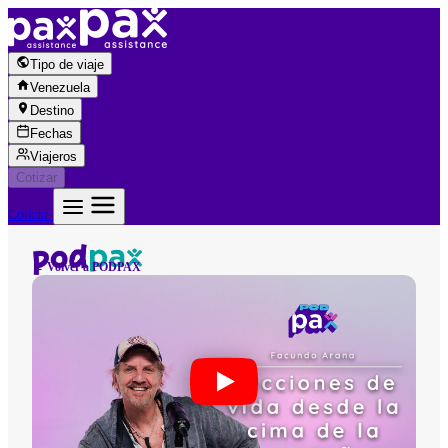
Saltar al contenido
Tipo de viaje
Venezuela
Destino
Fechas
Viajeros
Cotizar
Cotizar
← Volver a PODPAX