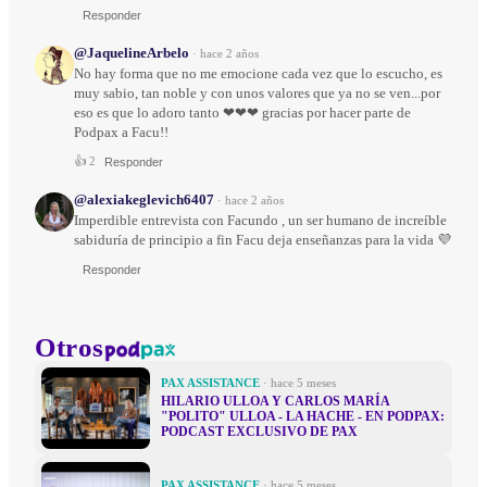
Responder
@JaquelineArbelo
·
hace 2 años
No hay forma que no me emocione cada vez que lo escucho, es
muy sabio, tan noble y con unos valores que ya no se ven...por
eso es que lo adoro tanto ❤❤❤ gracias por hacer parte de
Podpax a Facu!!
👍
2
Responder
@alexiakeglevich6407
·
hace 2 años
Imperdible entrevista con Facundo , un ser humano de increíble
sabiduría de principio a fin Facu deja enseñanzas para la vida 💜
Responder
Otros
PAX ASSISTANCE
· hace 5 meses
HILARIO ULLOA Y CARLOS MARÍA
"POLITO" ULLOA - LA HACHE - EN PODPAX:
PODCAST EXCLUSIVO DE PAX
PAX ASSISTANCE
· hace 5 meses