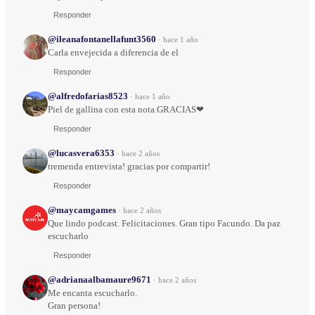
Responder
@ileanafontanellafunt3560
·
hace 1 año
Carla envejecida a diferencia de el
Responder
@alfredofarias8523
·
hace 1 año
Piel de gallina con esta nota.GRACIAS❤
Responder
@lucasvera6353
·
hace 2 años
tremenda entrevista! gracias por compartir!
Responder
@maycamgames
·
hace 2 años
Que lindo podcast. Felicitaciones. Gran tipo Facundo. Da paz
escucharlo
Responder
@adrianaalbamaure9671
·
hace 2 años
Me encanta escucharlo.
Gran persona!