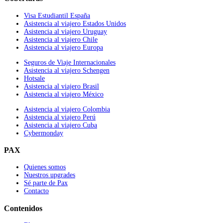
Visa Estudiantil España
Asistencia al viajero Estados Unidos
Asistencia al viajero Uruguay
Asistencia al viajero Chile
Asistencia al viajero Europa
Seguros de Viaje Internacionales
Asistencia al viajero Schengen
Hotsale
Asistencia al viajero Brasil
Asistencia al viajero México
Asistencia al viajero Colombia
Asistencia al viajero Perú
Asistencia al viajero Cuba
Cybermonday
PAX
Quienes somos
Nuestros upgrades
Sé parte de Pax
Contacto
Contenidos