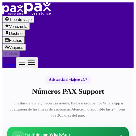
Saltar al contenido
Tipo de viaje
Venezuela
Destino
Fechas
Viajeros
Cotizar
Cotizar
Asistencia al viajero 24/7
Números PAX Support
Si estás de viaje y necesitas ayuda, llama o escribe por WhatsApp a
cualquiera de las líneas de asistencia. Atención disponible las 24 horas,
los 365 días del año.
Escribir por WhatsApp