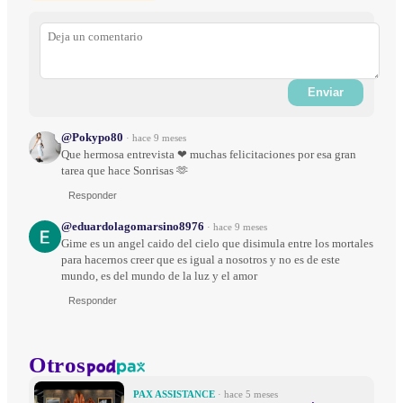
Enviar
@Pokypo80
·
hace 9 meses
Que hermosa entrevista ❤ muchas felicitaciones por esa gran
tarea que hace Sonrisas 🫶
Responder
@eduardolagomarsino8976
·
hace 9 meses
Gime es un angel caido del cielo que disimula entre los mortales
para hacernos creer que es igual a nosotros y no es de este
mundo, es del mundo de la luz y el amor
Responder
Otros
PAX ASSISTANCE
· hace 5 meses