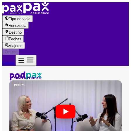
Saltar al contenido
Tipo de viaje
Venezuela
Destino
Fechas
Viajeros
Cotizar
Cotizar
← Volver a PODPAX