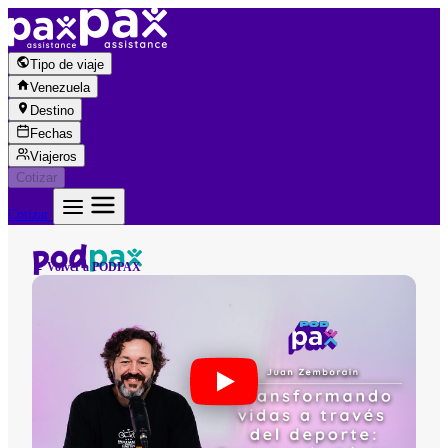
Saltar al contenido
Tipo de viaje
Venezuela
Destino
Fechas
Viajeros
Cotizar
Cotizar
← Volver a PODPAX