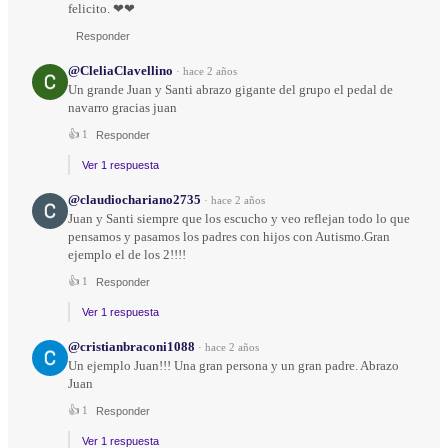
felicito. ❤❤
Responder
@CleliaClavellino
·
hace 2 años
Un grande Juan y Santi abrazo gigante del grupo el pedal de
navarro gracias juan
👍
1
Responder
Ver 1 respuesta
@claudiochariano2735
·
hace 2 años
Juan y Santi siempre que los escucho y veo reflejan todo lo que
pensamos y pasamos los padres con hijos con Autismo.Gran
ejemplo el de los 2!!!!
👍
1
Responder
Ver 1 respuesta
@cristianbraconi1088
·
hace 2 años
Un ejemplo Juan!!! Una gran persona y un gran padre. Abrazo
Juan
👍
1
Responder
Ver 1 respuesta