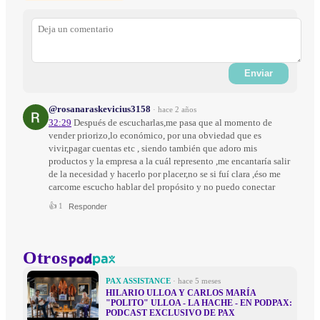
Enviar
@rosanaraskevicius3158
·
hace 2 años
32:29
Después de escucharlas,me pasa que al momento de
vender priorizo,lo económico, por una obviedad que es
vivir,pagar cuentas etc , siendo también que adoro mis
productos y la empresa a la cuál represento ,me encantaría salir
de la necesidad y hacerlo por placer,no se si fuí clara ,éso me
carcome escucho hablar del propósito y no puedo conectar
👍
1
Responder
Otros
PAX ASSISTANCE
· hace 5 meses
HILARIO ULLOA Y CARLOS MARÍA
"POLITO" ULLOA - LA HACHE - EN PODPAX:
PODCAST EXCLUSIVO DE PAX