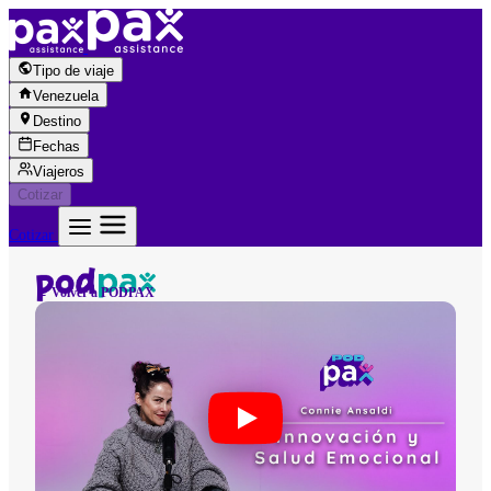
Saltar al contenido
Tipo de viaje
Venezuela
Destino
Fechas
Viajeros
Cotizar
Cotizar
← Volver a PODPAX