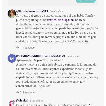
@florenciacarrera5910
·
hace 2 años
Soy parte del grupo de expedicionarios del que habla Tomás y
puedo asegurar que una
#expedicionTipsTom
no tiene
desperdicio. Es un combo perfecto: fotografía, naturaleza y
gente con la mejor onda para compartir. No es sólo fotografía. Ya
hice 2 expediciones y pienso sumarme a más. Tomás es un gran
líder y facilitador para formar equipos con una vibra única para
el disfrute. Bravo Tomás por esta entrevista! Me encantó.
👍
1
Responder
@MARIAGABRIELAVILLANUEVA
·
hace 2 años
Aplausos de pie para T Thibaud ,un 10
A esta entrevista a quien ama abraza y contagia la fotografía de
Naturaleza como el . Hice algunas expediciones con él y sin
duda el #1 ya que brinda todo de él y su equipo para que los
expedicionarios disfruten aprendan conecten con la naturaleza y
sobre todo generen vínculos de crecimiento amistad y
concientizacion . Aplausos
👍
2
Responder
@slenial
·
hace 2 años
Excelente entrevista. Tomás es un profesional excelente. Yo