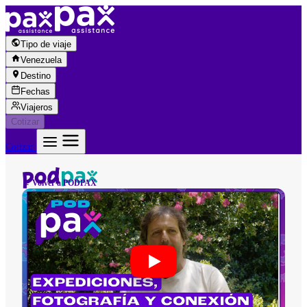
Saltar al contenido
Tipo de viaje
Venezuela
Destino
Fechas
Viajeros
Cotizar
Cotizar
← Volver a PODPAX