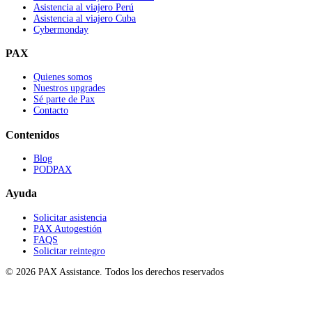
Asistencia al viajero Perú
Asistencia al viajero Cuba
Cybermonday
PAX
Quienes somos
Nuestros upgrades
Sé parte de Pax
Contacto
Contenidos
Blog
PODPAX
Ayuda
Solicitar asistencia
PAX Autogestión
FAQS
Solicitar reintegro
© 2026 PAX Assistance. Todos los derechos reservados