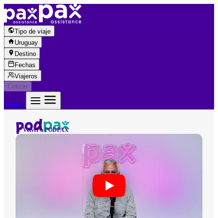
Saltar al contenido
Tipo de viaje
Uruguay
Destino
Fechas
Viajeros
Cotizar
Cotizar
← Volver a PODPAX