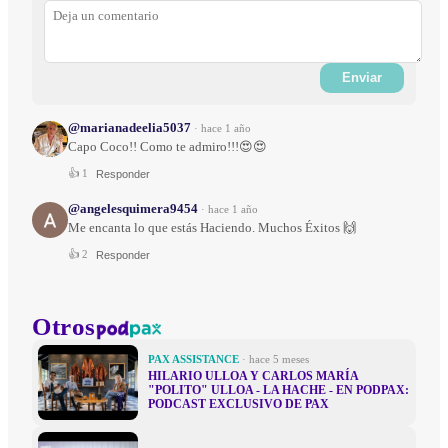
Enviar
@marianadeelia5037
·
hace 1 año
Capo Coco!! Como te admiro!!!😍😍
👍
1
Responder
@angelesquimera9454
·
hace 1 año
Me encanta lo que estás Haciendo. Muchos Éxitos 🙌
👍
2
Responder
Otros
PAX ASSISTANCE
· hace 5 meses
HILARIO ULLOA Y CARLOS MARÍA
"POLITO" ULLOA - LA HACHE - EN PODPAX:
PODCAST EXCLUSIVO DE PAX