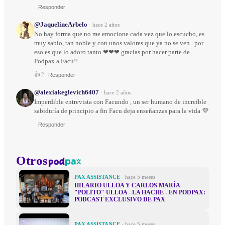
Responder
@JaquelineArbelo
·
hace 2 años
No hay forma que no me emocione cada vez que lo escucho, es
muy sabio, tan noble y con unos valores que ya no se ven...por
eso es que lo adoro tanto ❤❤❤ gracias por hacer parte de
Podpax a Facu!!
👍
2
Responder
@alexiakeglevich6407
·
hace 2 años
Imperdible entrevista con Facundo , un ser humano de increíble
sabiduría de principio a fin Facu deja enseñanzas para la vida 💜
Responder
Otros
PAX ASSISTANCE
· hace 5 meses
HILARIO ULLOA Y CARLOS MARÍA
"POLITO" ULLOA - LA HACHE - EN PODPAX:
PODCAST EXCLUSIVO DE PAX
PAX ASSISTANCE
· hace 5 meses