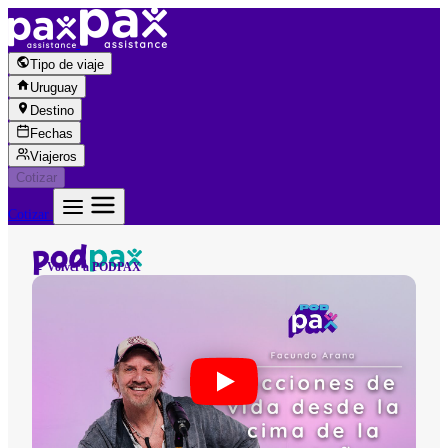
Saltar al contenido
Tipo de viaje
Uruguay
Destino
Fechas
Viajeros
Cotizar
Cotizar
← Volver a PODPAX