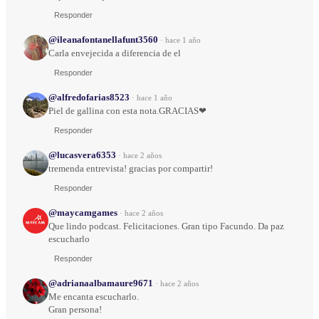
Responder
@ileanafontanellafunt3560
·
hace 1 año
Carla envejecida a diferencia de el
Responder
@alfredofarias8523
·
hace 1 año
Piel de gallina con esta nota.GRACIAS❤
Responder
@lucasvera6353
·
hace 2 años
tremenda entrevista! gracias por compartir!
Responder
@maycamgames
·
hace 2 años
Que lindo podcast. Felicitaciones. Gran tipo Facundo. Da paz
escucharlo
Responder
@adrianaalbamaure9671
·
hace 2 años
Me encanta escucharlo.
Gran persona!