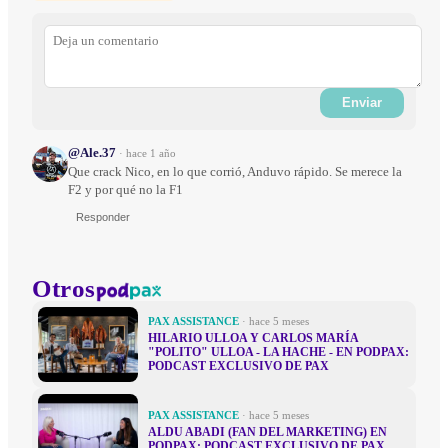
Enviar
@Ale.37
·
hace 1 año
Que crack Nico, en lo que corrió, Anduvo rápido. Se merece la
F2 y por qué no la F1
Responder
Otros
PAX ASSISTANCE
· hace 5 meses
HILARIO ULLOA Y CARLOS MARÍA
"POLITO" ULLOA - LA HACHE - EN PODPAX:
PODCAST EXCLUSIVO DE PAX
PAX ASSISTANCE
· hace 5 meses
ALDU ABADI (FAN DEL MARKETING) EN
PODPAX: PODCAST EXCLUSIVO DE PAX