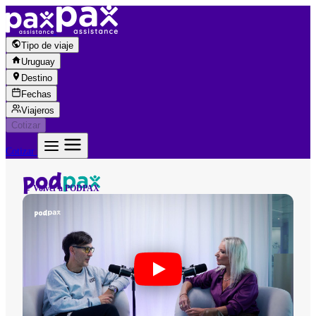
Saltar al contenido
Tipo de viaje
Uruguay
Destino
Fechas
Viajeros
Cotizar
Cotizar
← Volver a PODPAX