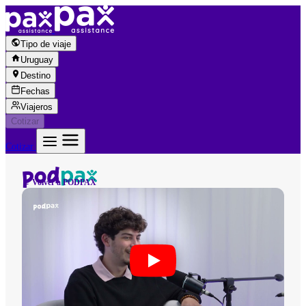
Saltar al contenido
Tipo de viaje
Uruguay
Destino
Fechas
Viajeros
Cotizar
Cotizar
← Volver a PODPAX