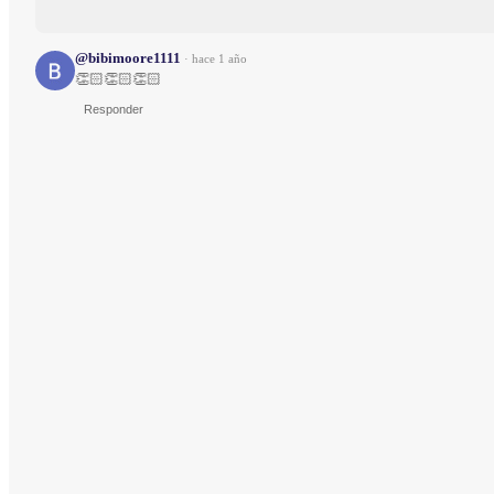
@bibimoore1111
·
hace 1 año
👏🏻👏🏻👏🏻
Responder