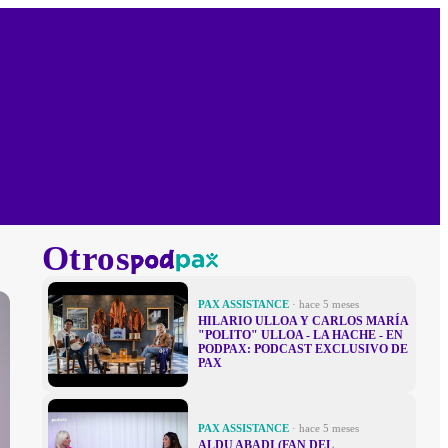
Otros
PAX ASSISTANCE
· hace 5 meses
HILARIO ULLOA Y CARLOS MARÍA
"POLITO" ULLOA - LA HACHE - EN
PODPAX: PODCAST EXCLUSIVO DE
PAX
PAX ASSISTANCE
· hace 5 meses
ALDU ABADI (FAN DEL