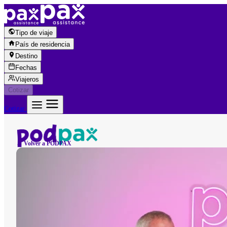
Saltar al contenido
Tipo de viaje
País de residencia
Destino
Fechas
Viajeros
Cotizar
Cotizar
← Volver a PODPAX