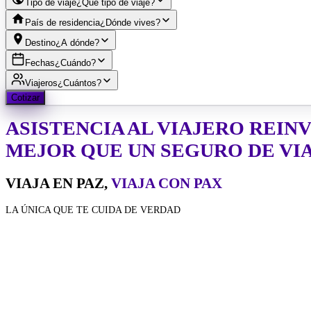
Tipo de viaje
¿Qué tipo de viaje?
País de residencia
¿Dónde vives?
Destino
¿A dónde?
Fechas
¿Cuándo?
Viajeros
¿Cuántos?
Cotizar
ASISTENCIA AL VIAJERO
REIN
MEJOR QUE UN SEGURO DE VI
VIAJA EN PAZ,
VIAJA CON PAX
LA ÚNICA QUE TE CUIDA DE VERDAD