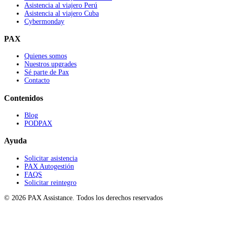
Asistencia al viajero Perú
Asistencia al viajero Cuba
Cybermonday
PAX
Quienes somos
Nuestros upgrades
Sé parte de Pax
Contacto
Contenidos
Blog
PODPAX
Ayuda
Solicitar asistencia
PAX Autogestión
FAQS
Solicitar reintegro
© 2026 PAX Assistance. Todos los derechos reservados