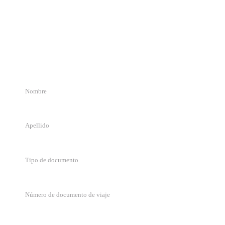
Detalle de solicitud
Completa el formulario y nos pondremos en contacto en menos de 72
hs hábiles.
Tipo de documento