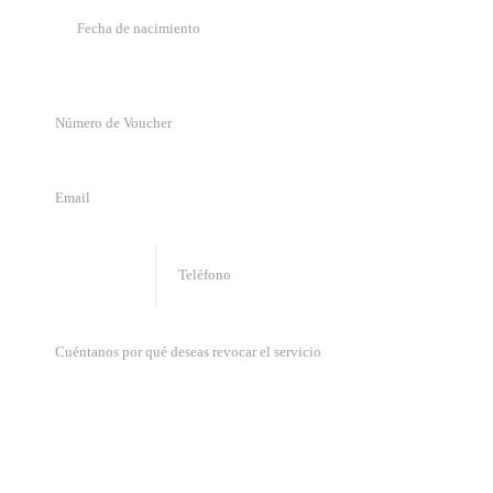
🇭🇹
+
509