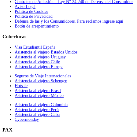
Contratos de Adhesión – Ley N° 24.240 de Defensa del Consumidor
Aviso Legal
Política de Cookies
Política de Privacidad
Defensa de las y los Consumidores. Para reclamos ingrese aquí
Botón de arrepentimiento
Coberturas
Visa Estudiantil España
Asistencia al viajero Estados Unidos
Asistencia al viajero Uruguay
Asistencia al viajero Chile
Asistencia al viajero Europa
Seguros de Viaje Internacionales
Asistencia al viajero Schengen
Hotsale
Asistencia al viajero Brasil
Asistencia al viajero México
Asistencia al viajero Colombia
Asistencia al viajero Perú
Asistencia al viajero Cuba
Cybermonday
PAX