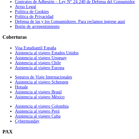
Contratos de Adhesión – Ley N° 24.240 de Defensa del Consumidor
Aviso Legal
Política de Cookies
Política de Privacidad
Defensa de las y los Consumidores. Para reclamos ingrese aquí
Botón de arrepentimiento
Coberturas
Visa Estudiantil España
Asistencia al viajero Estados Unidos
Asistencia al viajero Uruguay
Asistencia al viajero Chile
Asistencia al viajero Europa
Seguros de Viaje Internacionales
Asistencia al viajero Schengen
Hotsale
Asistencia al viajero Brasil
Asistencia al viajero México
Asistencia al viajero Colombia
Asistencia al viajero Perú
Asistencia al viajero Cuba
Cybermonday
PAX