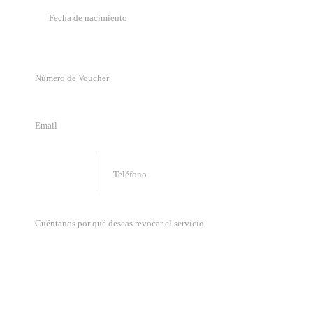
🇨🇷
+
506