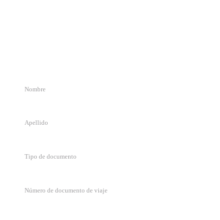
Detalle de solicitud
Completa el formulario y nos pondremos en contacto en menos de 72
hs hábiles.
Tipo de documento