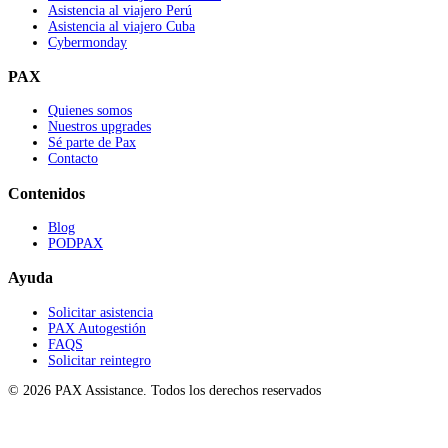
Asistencia al viajero Perú
Asistencia al viajero Cuba
Cybermonday
PAX
Quienes somos
Nuestros upgrades
Sé parte de Pax
Contacto
Contenidos
Blog
PODPAX
Ayuda
Solicitar asistencia
PAX Autogestión
FAQS
Solicitar reintegro
© 2026 PAX Assistance. Todos los derechos reservados