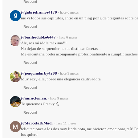
Respond
@gabrielramos4170
·
hace 6 meses
me vi todos sus capítulos, entro en un ping pong de preguntas sobre 
Respond
@basiliodubko6447
·
hace 6 meses
Ale, sos mí ídola máxima!!!
No dejan de sorprenderme tus distintas facetas...
Me encantaría poder acompañarte profesionalmente a cumplir muchos 
Respond
@joaquindarby4208
·
hace 9 meses
Muy sexy ella, posee una elegancia cautivadora
Respond
@miracleman.
·
hace 9 meses
Te queremos Creevy 💪
Respond
@MarcelaDiMadi
·
hace 11 meses
felicitaciones a los dos muy linda nota, me hicieron emocionar, reír! Po
los quiero