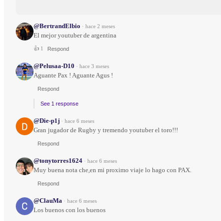
@BertrandElbio
·
hace 2 meses
El mejor youtuber de argentina
👍
1
Respond
@Pelusaa-D10
·
hace 3 meses
Aguante Pax ! Aguante Agus !
Respond
See 1 response
@Die-p1j
·
hace 6 meses
Gran jugador de Rugby y tremendo youtuber el toro!!!
Respond
@tonytorres1624
·
hace 6 meses
Muy buena nota che,en mi proximo viaje lo hago con PAX.
Respond
@ClauMa
·
hace 6 meses
Los buenos con los buenos