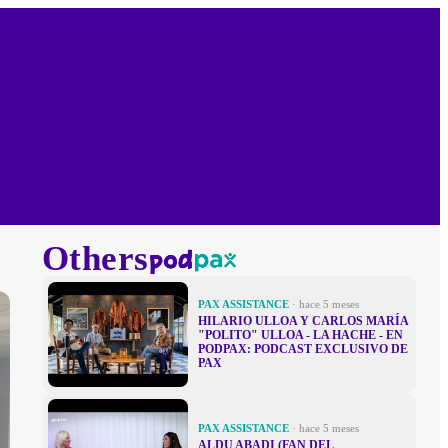
Others
PAX ASSISTANCE
· hace 5 meses
HILARIO ULLOA Y CARLOS MARÍA
"POLITO" ULLOA - LA HACHE - EN
PODPAX: PODCAST EXCLUSIVO DE
PAX
PAX ASSISTANCE
· hace 5 meses
ALDU ABADI (FAN DEL