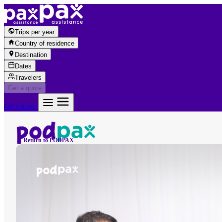
Skip to content
Trips per year
Country of residence
Destination
Dates
Travelers
Get a quote
Get a quote
← Return to PODPAX