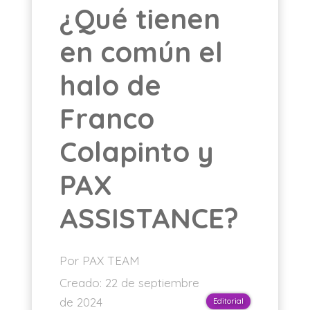
¿Qué tienen
ES
en común el
halo de
Franco
Colapinto y
PAX
ASSISTANCE?
Por PAX TEAM
Creado:
22 de septiembre
de 2024
Editorial