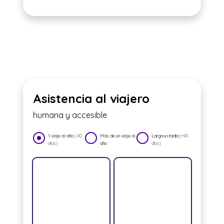
Asistencia al viajero
humana y accesible
1 viaje al año
(-90
Más de un viaje al
Larga estadía
(+90
días)
año
días)