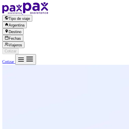
Saltar al contenido
Tipo de viaje
Argentina
Destino
Fechas
Viajeros
Cotizar
Cotizar